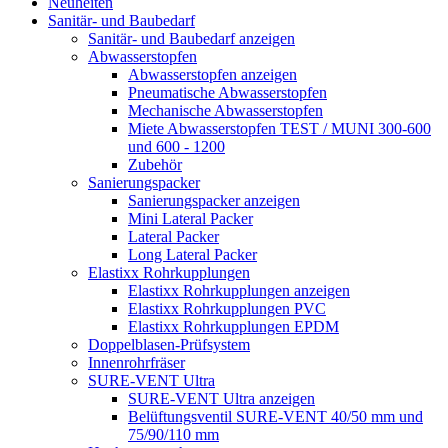
Neuheiten
Sanitär- und Baubedarf
Sanitär- und Baubedarf anzeigen
Abwasserstopfen
Abwasserstopfen anzeigen
Pneumatische Abwasserstopfen
Mechanische Abwasserstopfen
Miete Abwasserstopfen TEST / MUNI 300-600
und 600 - 1200
Zubehör
Sanierungspacker
Sanierungspacker anzeigen
Mini Lateral Packer
Lateral Packer
Long Lateral Packer
Elastixx Rohrkupplungen
Elastixx Rohrkupplungen anzeigen
Elastixx Rohrkupplungen PVC
Elastixx Rohrkupplungen EPDM
Doppelblasen-Prüfsystem
Innenrohrfräser
SURE-VENT Ultra
SURE-VENT Ultra anzeigen
Belüftungsventil SURE-VENT 40/50 mm und
75/90/110 mm