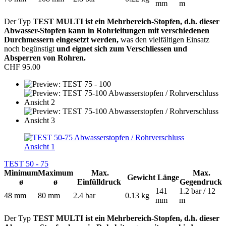
mm
m
Der Typ
TEST MULTI ist ein Mehrbereich-Stopfen, d.h. dieser
Abwasser-Stopfen kann in Rohrleitungen mit verschiedenen
Durchmessern eingesetzt werden,
was den vielfältigen Einsatz
noch begünstigt
und eignet sich zum Verschliessen und
Absperren von Rohren.
CHF 95.00
TEST 50 - 75
Minimum
Maximum
Max.
Max.
Gewicht
Länge
ø
ø
Einfülldruck
Gegendruck
141
1.2 bar / 12
48 mm
80 mm
2.4 bar
0.13 kg
mm
m
Der Typ
TEST MULTI ist ein Mehrbereich-Stopfen, d.h. dieser