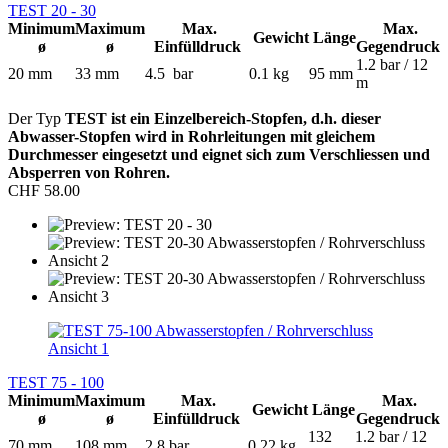
TEST 20 - 30
Minimum
Maximum
Max.
Max.
Gewicht
Länge
ø
ø
Einfülldruck
Gegendruck
1.2 bar / 12
20 mm
33 mm
4.5 bar
0.1 kg
95 mm
m
Der Typ
TEST ist ein Einzelbereich-Stopfen, d.h. dieser
Abwasser-Stopfen wird in Rohrleitungen mit gleichem
Durchmesser eingesetzt
und eignet sich zum Verschliessen und
Absperren von Rohren.
CHF 58.00
TEST 75 - 100
Minimum
Maximum
Max.
Max.
Gewicht
Länge
ø
ø
Einfülldruck
Gegendruck
132
1.2 bar / 12
70 mm
108 mm
2.8 bar
0.22 kg