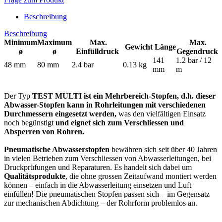
Beschreibung
Beschreibung
Minimum
Maximum
Max.
Max.
Gewicht
Länge
ø
ø
Einfülldruck
Gegendruck
141
1.2 bar / 12
48 mm
80 mm
2.4 bar
0.13 kg
mm
m
Der Typ
TEST MULTI ist ein Mehrbereich-Stopfen, d.h. dieser
Abwasser-Stopfen kann in Rohrleitungen mit verschiedenen
Durchmessern eingesetzt werden,
was den vielfältigen Einsatz
noch begünstigt
und eignet sich zum Verschliessen und
Absperren von Rohren.
Pneumatische Abwasserstopfen
bewähren sich seit über 40 Jahren
in vielen Betrieben zum Verschliessen von Abwasserleitungen, bei
Druckprüfungen und Reparaturen. Es handelt sich dabei um
Qualitätsprodukte
, die ohne grossen Zeitaufwand montiert werden
können – einfach in die Abwasserleitung einsetzen und Luft
einfüllen! Die pneumatischen Stopfen passen sich – im Gegensatz
zur mechanischen Abdichtung – der Rohrform problemlos an.