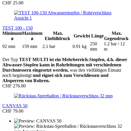
CHF 25.00
TEST 100 - 150
Minimum
Maximum
Max.
Max.
Gewicht
Länge
ø
ø
Einfülldruck
Gegendruck
250
1.2 bar / 12
92 mm
159 mm
2.1 bar
0.91 kg
mm
m
Der Typ
TEST MULTI ist ein Mehrbereich-Stopfen, d.h. dieser
Abwasser-Stopfen kann in Rohrleitungen mit verschiedenen
Durchmessern eingesetzt werden,
was den vielfältigen Einsatz
noch begünstigt
und eignet sich zum Verschliessen und
Absperren von Rohren.
CHF 276.00
CANVAS 50
CHF 79.00