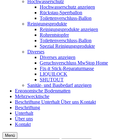
Hochwasserschutz
Hochwasserschutz anzeigen
Rückstau-Sperrballon
Toilettenverschluss-Ballon
Reinigungsprodukte
Reinigungsprodukte anzeigen
Rohrentstopfer
Toilettenverschluss-Ballon
Spezial Reinigungsprodukte
Diverses
Diverses anzeigen
Geruchsverschluss MwStop Home
Fix-it Stick-Reparaturmasse
LIQUILOCK
SHUTOUT
Sanitär- und Baubedarf anzeigen
Ergonomische Bodenmatten
Mehrzwecktische
Beschriftung
Unterhalt
Über uns
Kontakt
Beschriftung
Unterhalt
Über uns
Kontakt
Menü