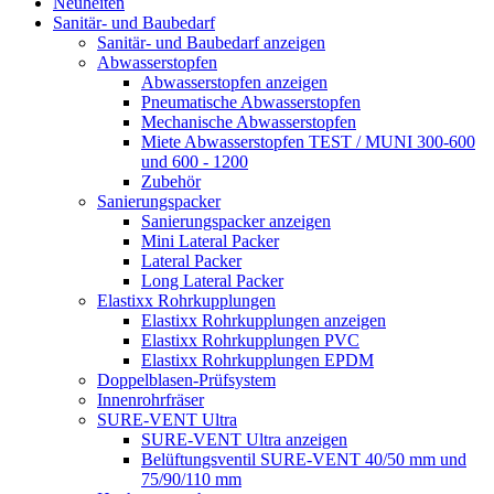
Neuheiten
Sanitär- und Baubedarf
Sanitär- und Baubedarf anzeigen
Abwasserstopfen
Abwasserstopfen anzeigen
Pneumatische Abwasserstopfen
Mechanische Abwasserstopfen
Miete Abwasserstopfen TEST / MUNI 300-600
und 600 - 1200
Zubehör
Sanierungspacker
Sanierungspacker anzeigen
Mini Lateral Packer
Lateral Packer
Long Lateral Packer
Elastixx Rohrkupplungen
Elastixx Rohrkupplungen anzeigen
Elastixx Rohrkupplungen PVC
Elastixx Rohrkupplungen EPDM
Doppelblasen-Prüfsystem
Innenrohrfräser
SURE-VENT Ultra
SURE-VENT Ultra anzeigen
Belüftungsventil SURE-VENT 40/50 mm und
75/90/110 mm