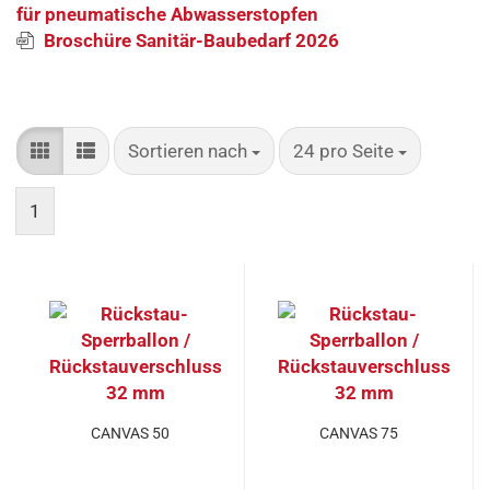
für pneumatische Abwasserstopfen
Broschüre Sanitär-Baubedarf 2026
Sortieren nach
pro Seite
Sortieren nach
24 pro Seite
1
CANVAS 50
CANVAS 75