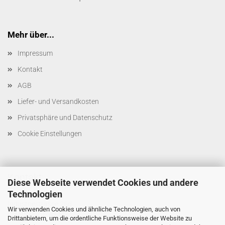
Mehr über...
Impressum
Kontakt
AGB
Liefer- und Versandkosten
Privatsphäre und Datenschutz
Cookie Einstellungen
Kontakt:
Diese Webseite verwendet Cookies und andere
Technologien
M. SCHERRER AG
Industriestrasse 25d
Wir verwenden Cookies und ähnliche Technologien, auch von
CH-9524 Zuzwil SG
Drittanbietern, um die ordentliche Funktionsweise der Website zu