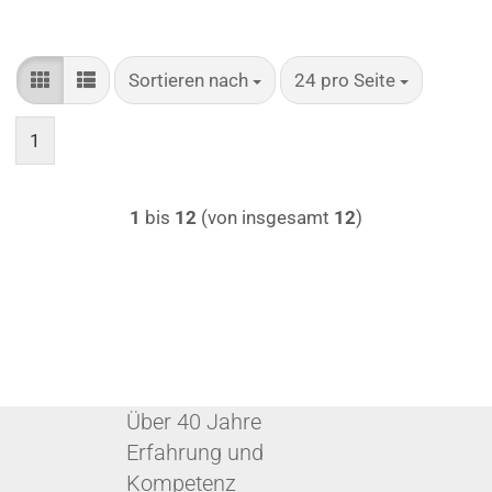
Sortieren nach
pro Seite
Sortieren nach
24 pro Seite
1
1
bis
12
(von insgesamt
12
)
Über 40 Jahre
Erfahrung und
Kompetenz