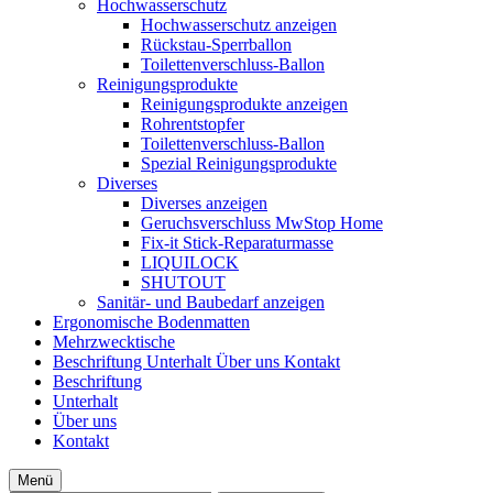
Hochwasserschutz
Hochwasserschutz anzeigen
Rückstau-Sperrballon
Toilettenverschluss-Ballon
Reinigungsprodukte
Reinigungsprodukte anzeigen
Rohrentstopfer
Toilettenverschluss-Ballon
Spezial Reinigungsprodukte
Diverses
Diverses anzeigen
Geruchsverschluss MwStop Home
Fix-it Stick-Reparaturmasse
LIQUILOCK
SHUTOUT
Sanitär- und Baubedarf anzeigen
Ergonomische Bodenmatten
Mehrzwecktische
Beschriftung
Unterhalt
Über uns
Kontakt
Beschriftung
Unterhalt
Über uns
Kontakt
Menü