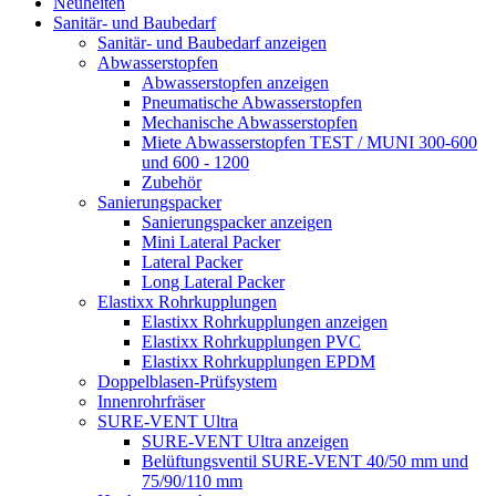
Neuheiten
Sanitär- und Baubedarf
Sanitär- und Baubedarf anzeigen
Abwasserstopfen
Abwasserstopfen anzeigen
Pneumatische Abwasserstopfen
Mechanische Abwasserstopfen
Miete Abwasserstopfen TEST / MUNI 300-600
und 600 - 1200
Zubehör
Sanierungspacker
Sanierungspacker anzeigen
Mini Lateral Packer
Lateral Packer
Long Lateral Packer
Elastixx Rohrkupplungen
Elastixx Rohrkupplungen anzeigen
Elastixx Rohrkupplungen PVC
Elastixx Rohrkupplungen EPDM
Doppelblasen-Prüfsystem
Innenrohrfräser
SURE-VENT Ultra
SURE-VENT Ultra anzeigen
Belüftungsventil SURE-VENT 40/50 mm und
75/90/110 mm