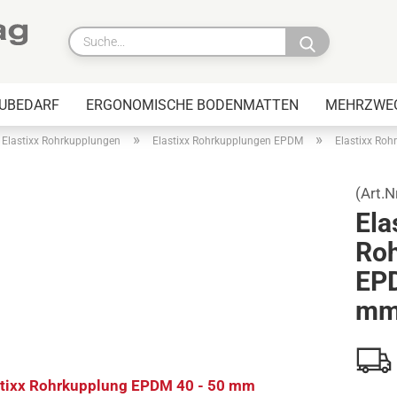
Suche...
AUBEDARF
ERGONOMISCHE BODENMATTEN
MEHRZWEC
»
»
Elastixx Rohrkupplungen
Elastixx Rohrkupplungen EPDM
Elastixx Ro
BESCHRIFTUNG
UNTE
(Art.N
Ela
ni Lateral Packer
Elastixx Rohrkupplungen
Ro
PVC
teral Packer
EPD
Elastixx Rohrkupplungen
ng Lateral Packer
EPDM
m