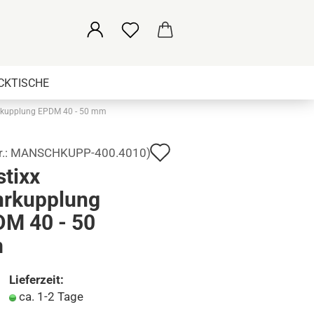
KTISCHE
hrkupplung EPDM 40 - 50 mm
RHALT
ÜBER UNS
KONTAKT
Auf
r.:
MANSCHKUPP-400.4010
)
stixx
den
hrkupplung
Merkzettel
M 40 - 50
m
Lieferzeit:
ca. 1-2 Tage