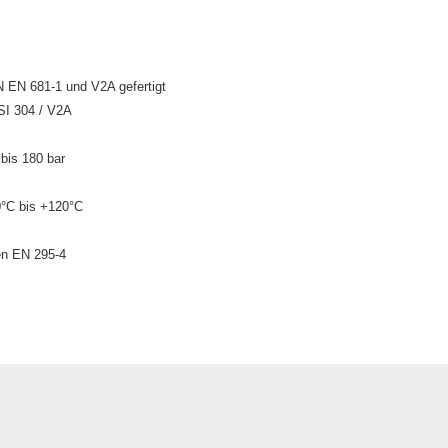
 EN 681-1 und V2A gefertigt
ISI 304 / V2A
 bis 180 bar
0°C bis +120°C
en EN 295-4