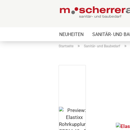
NEUHEITEN
SANITÄR- UND B
»
»
Startseite
Sanitär- und Baubedarf
Pneumatische
Mi
Abwasserstopfen
La
Mechanische
Lo
Abwasserstopfen
Miete Abwasserstopfen
TEST / MUNI 300-600
und 600 - 1200
Zubehör