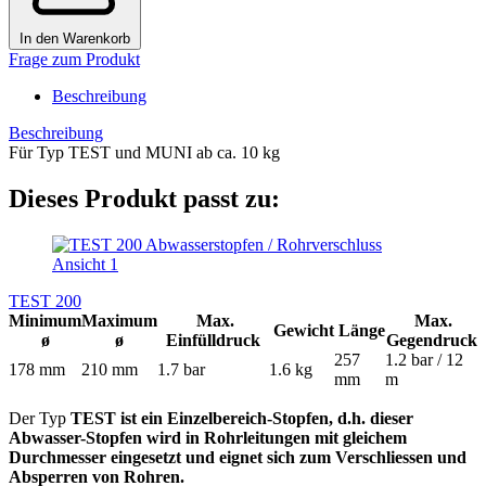
In den Warenkorb
Frage zum Produkt
Beschreibung
Beschreibung
Für Typ TEST und MUNI ab ca. 10 kg
Dieses Produkt passt zu:
TEST 200
Minimum
Maximum
Max.
Max.
Gewicht
Länge
ø
ø
Einfülldruck
Gegendruck
257
1.2 bar / 12
178 mm
210 mm
1.7 bar
1.6 kg
mm
m
Der Typ
TEST ist ein Einzelbereich-Stopfen, d.h. dieser
Abwasser-Stopfen wird in Rohrleitungen mit gleichem
Durchmesser eingesetzt
und eignet sich zum Verschliessen und
Absperren von Rohren.