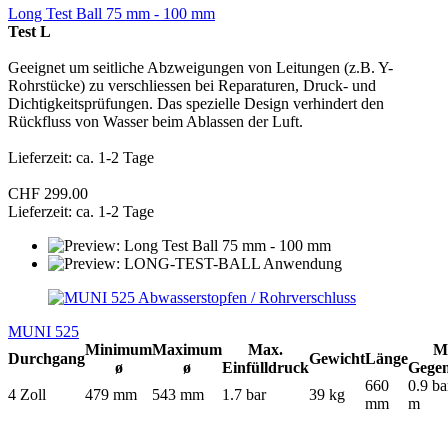
Long Test Ball 75 mm - 100 mm
Test L
Geeignet um seitliche Abzweigungen von Leitungen (z.B. Y-
Rohrstücke) zu verschliessen bei Reparaturen, Druck- und
Dichtigkeitsprüfungen. Das spezielle Design verhindert den
Rückfluss von Wasser beim Ablassen der Luft.
Lieferzeit: ca. 1-2 Tage
CHF 299.00
Lieferzeit: ca. 1-2 Tage
MUNI 525
Minimum
Maximum
Max.
M
Durchgang
Gewicht
Länge
ø
ø
Einfülldruck
Gege
660
0.9 ba
4 Zoll
479 mm
543 mm
1.7 bar
39 kg
mm
m