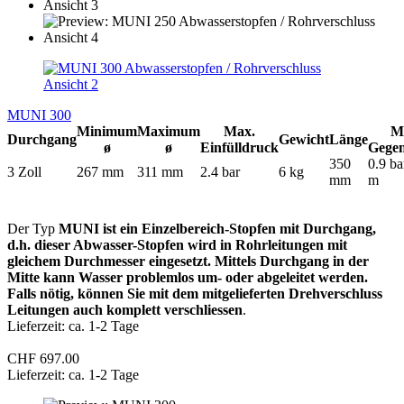
MUNI 300
Minimum
Maximum
Max.
M
Durchgang
Gewicht
Länge
ø
ø
Einfülldruck
Gege
350
0.9 ba
3 Zoll
267 mm
311 mm
2.4 bar
6 kg
mm
m
Der Typ
MUNI ist ein Einzelbereich-Stopfen mit Durchgang,
d.h. dieser Abwasser-Stopfen wird in Rohrleitungen mit
gleichem Durchmesser eingesetzt. Mittels Durchgang in der
Mitte kann Wasser problemlos um- oder abgeleitet werden.
Falls nötig, können Sie mit dem mitgelieferten Drehverschluss
Leitungen auch komplett verschliessen
.
Lieferzeit: ca. 1-2 Tage
CHF 697.00
Lieferzeit: ca. 1-2 Tage