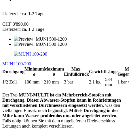
Lieferzeit: ca. 1-2 Tage
CHF 3'890.00
Lieferzeit: ca. 1-2 Tage
MUNI 100-200
Minimum
Maximum
Max.
M
Durchgang
Gewicht
Länge
ø
ø
Einfülldruck
Gege
584
1/2 Zoll
100 mm
210 mm
3 bar
2.1 kg
1 bar 
mm
Der Typ
MUNI-MULTI ist ein Mehrbereich-Stopfen mit
Durchgang. Dieser Abwasser-Stopfen kann in Rohrleitungen
mit verschiedenen Durchmessern eingesetzt werden
, was den
vielfältigen Einsatz noch begünstigt.
Mittels Durchgang in der
Mitte kann Wasser problemlos um- oder abgeleitet werden.
Falls nötig, können Sie mit dem mitgelieferten Drehverschluss
Leitungen auch komplett verschliessen.