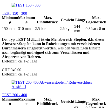
TEST 150 - 300
Minimum
Maximum
Max.
Max.
Gewicht
Länge
ø
ø
Einfülldruck
Gegendruck
544
150 mm
310 mm
2.5 bar
2.6 kg
0.8 bar / 8 m
mm
Der Typ
TEST MULTI ist ein Mehrbereich-Stopfen, d.h. dieser
Abwasser-Stopfen kann in Rohrleitungen mit verschiedenen
Durchmessern eingesetzt werden,
was den vielfältigen Einsatz
noch begünstigt
und eignet sich zum Verschliessen und
Absperren von Rohren.
Lieferzeit: ca. 1-2 Tage
CHF 949.00
Lieferzeit: ca. 1-2 Tage
TEST 200 - 400
Minimum
Maximum
Max.
Max.
Gewicht
Länge
ø
ø
Einfülldruck
Gegendruck
631
0.8 bar / 8.0