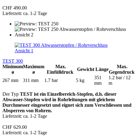
CHF 490.00
Lieferzeit: ca. 1-2 Tage
TEST 300
Minimum
Maximum
Max.
Max.
Gewicht
Länge
ø
ø
Einfülldruck
Gegendruck
351
1.2 bar / 12
267 mm
311 mm
1.7 bar
5 kg
mm
m
Der Typ
TEST ist ein Einzelbereich-Stopfen, d.h. dieser
Abwasser-Stopfen wird in Rohrleitungen mit gleichem
Durchmesser eingesetzt
und eignet sich zum Verschliessen und
Absperren von Rohren.
Lieferzeit: ca. 1-2 Tage
CHF 629.00
Lieferzeit: ca. 1-2 Tage