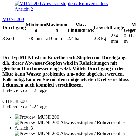
MUNI 200
Minimum
Maximum
Max.
M
Durchgang
Gewicht
Länge
ø
ø
Einfülldruck
Gege
254
0.9 ba
3 Zoll
178 mm
210 mm
2.4 bar
2.3 kg
mm
m
Der Typ
MUNI ist ein Einzelbereich-Stopfen mit Durchgang,
d.h. dieser Abwasser-Stopfen wird in Rohrleitungen mit
gleichem Durchmesser eingesetzt. Mittels Durchgang in der
Mitte kann Wasser problemlos um- oder abgeleitet werden.
Falls nötig, können Sie mit dem mitgelieferten Drehverschluss
Leitungen auch komplett verschliessen
.
Lieferzeit: ca. 1-2 Tage
CHF 385.00
Lieferzeit: ca. 1-2 Tage