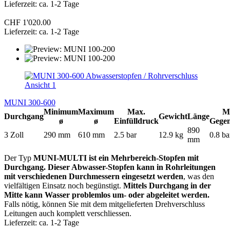
Lieferzeit: ca. 1-2 Tage
CHF 1'020.00
Lieferzeit: ca. 1-2 Tage
MUNI 300-600
Minimum
Maximum
Max.
M
Durchgang
Gewicht
Länge
ø
ø
Einfülldruck
Gege
890
3 Zoll
290 mm
610 mm
2.5 bar
12.9 kg
0.8 ba
mm
Der Typ
MUNI-MULTI ist ein Mehrbereich-Stopfen mit
Durchgang. Dieser Abwasser-Stopfen kann in Rohrleitungen
mit verschiedenen Durchmessern eingesetzt werden
, was den
vielfältigen Einsatz noch begünstigt.
Mittels Durchgang in der
Mitte kann Wasser problemlos um- oder abgeleitet werden.
Falls nötig, können Sie mit dem mitgelieferten Drehverschluss
Leitungen auch komplett verschliessen.
Lieferzeit: ca. 1-2 Tage