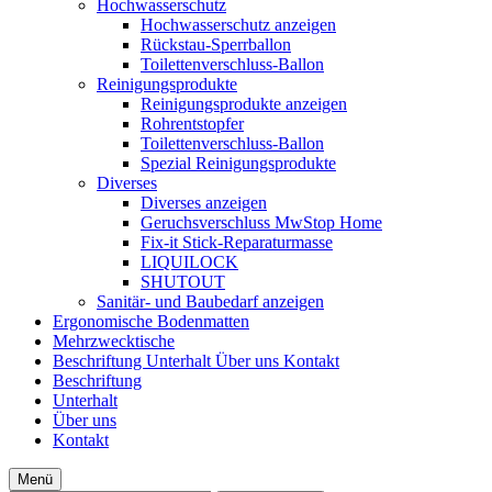
Hochwasserschutz
Hochwasserschutz anzeigen
Rückstau-Sperrballon
Toilettenverschluss-Ballon
Reinigungsprodukte
Reinigungsprodukte anzeigen
Rohrentstopfer
Toilettenverschluss-Ballon
Spezial Reinigungsprodukte
Diverses
Diverses anzeigen
Geruchsverschluss MwStop Home
Fix-it Stick-Reparaturmasse
LIQUILOCK
SHUTOUT
Sanitär- und Baubedarf anzeigen
Ergonomische Bodenmatten
Mehrzwecktische
Beschriftung
Unterhalt
Über uns
Kontakt
Beschriftung
Unterhalt
Über uns
Kontakt
Menü