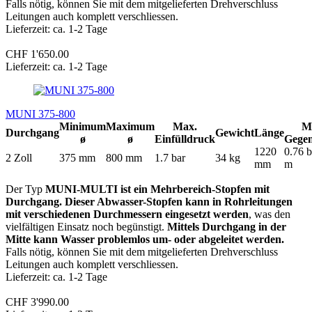
Falls nötig, können Sie mit dem mitgelieferten Drehverschluss
Leitungen auch komplett verschliessen.
Lieferzeit: ca. 1-2 Tage
CHF 1'650.00
Lieferzeit: ca. 1-2 Tage
MUNI 375-800
Minimum
Maximum
Max.
M
Durchgang
Gewicht
Länge
ø
ø
Einfülldruck
Gege
1220
0.76 b
2 Zoll
375 mm
800 mm
1.7 bar
34 kg
mm
m
Der Typ
MUNI-MULTI ist ein Mehrbereich-Stopfen mit
Durchgang. Dieser Abwasser-Stopfen kann in Rohrleitungen
mit verschiedenen Durchmessern eingesetzt werden
, was den
vielfältigen Einsatz noch begünstigt.
Mittels Durchgang in der
Mitte kann Wasser problemlos um- oder abgeleitet werden.
Falls nötig, können Sie mit dem mitgelieferten Drehverschluss
Leitungen auch komplett verschliessen.
Lieferzeit: ca. 1-2 Tage
CHF 3'990.00