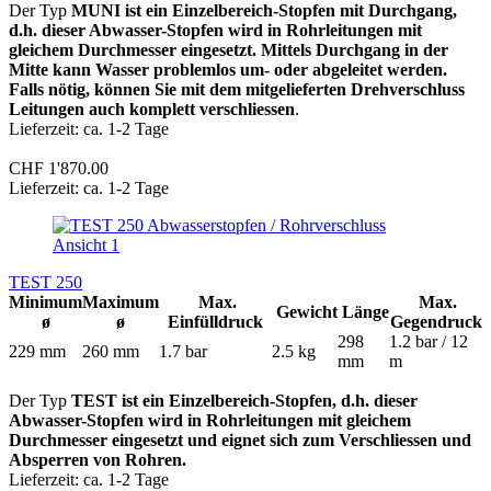
Der Typ
MUNI ist ein Einzelbereich-Stopfen mit Durchgang,
d.h. dieser Abwasser-Stopfen wird in Rohrleitungen mit
gleichem Durchmesser eingesetzt. Mittels Durchgang in der
Mitte kann Wasser problemlos um- oder abgeleitet werden.
Falls nötig, können Sie mit dem mitgelieferten Drehverschluss
Leitungen auch komplett verschliessen
.
Lieferzeit: ca. 1-2 Tage
CHF 1'870.00
Lieferzeit: ca. 1-2 Tage
TEST 250
Minimum
Maximum
Max.
Max.
Gewicht
Länge
ø
ø
Einfülldruck
Gegendruck
298
1.2 bar / 12
229 mm
260 mm
1.7 bar
2.5 kg
mm
m
Der Typ
TEST ist ein Einzelbereich-Stopfen, d.h. dieser
Abwasser-Stopfen wird in Rohrleitungen mit gleichem
Durchmesser eingesetzt
und eignet sich zum Verschliessen und
Absperren von Rohren.
Lieferzeit: ca. 1-2 Tage