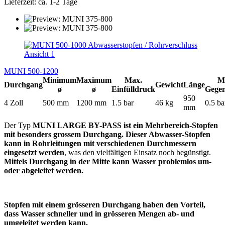
Lieferzeit: ca. 1-2 Tage
MUNI 500-1200
Minimum
Maximum
Max.
M
Durchgang
Gewicht
Länge
ø
ø
Einfülldruck
Gege
950
4 Zoll
500 mm
1200 mm
1.5 bar
46 kg
0.5 ba
mm
Der Typ
MUNI LARGE BY-PASS ist ein Mehrbereich-Stopfen
mit besonders grossem Durchgang. Dieser Abwasser-Stopfen
kann in Rohrleitungen mit verschiedenen Durchmessern
eingesetzt werden
, was den vielfältigen Einsatz noch begünstigt.
Mittels Durchgang in der Mitte kann Wasser problemlos um-
oder abgeleitet werden.
Stopfen mit einem grösseren Durchgang haben den Vorteil,
dass Wasser schneller und in grösseren Mengen ab- und
umgeleitet werden kann.