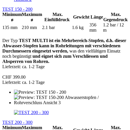
TEST 150 - 200
Minimum
Maximum
Max.
Max.
Gewicht
Länge
ø
ø
Einfülldruck
Gegendruck
356
1.2 bar / 12
135 mm
210 mm
2.1 bar
1.6 kg
mm
m
Der Typ
TEST MULTI ist ein Mehrbereich-Stopfen, d.h. dieser
Abwasser-Stopfen kann in Rohrleitungen mit verschiedenen
Durchmessern eingesetzt werden,
was den vielfältigen Einsatz
noch begünstigt
und eignet sich zum Verschliessen und
Absperren von Rohren.
Lieferzeit: ca. 1-2 Tage
CHF 399.00
Lieferzeit: ca. 1-2 Tage
TEST 200 - 300
Minimum
Maximum
Max.
Max.