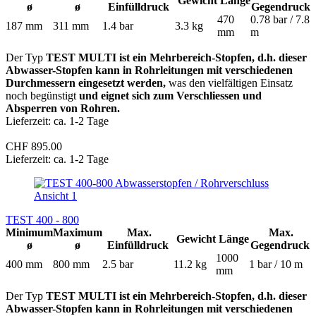
Gewicht
Länge
ø
ø
Einfülldruck
Gegendruck
470
0.78 bar / 7.8
187 mm
311 mm
1.4 bar
3.3 kg
mm
m
Der Typ
TEST MULTI ist ein Mehrbereich-Stopfen, d.h. dieser
Abwasser-Stopfen kann in Rohrleitungen mit verschiedenen
Durchmessern eingesetzt werden,
was den vielfältigen Einsatz
noch begünstigt
und eignet sich zum Verschliessen und
Absperren von Rohren.
Lieferzeit: ca. 1-2 Tage
CHF 895.00
Lieferzeit: ca. 1-2 Tage
TEST 400 - 800
Minimum
Maximum
Max.
Max.
Gewicht
Länge
ø
ø
Einfülldruck
Gegendruck
1000
400 mm
800 mm
2.5 bar
11.2 kg
1 bar / 10 m
mm
Der Typ
TEST MULTI ist ein Mehrbereich-Stopfen, d.h. dieser
Abwasser-Stopfen kann in Rohrleitungen mit verschiedenen