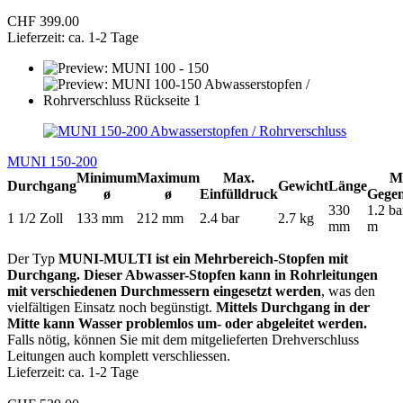
CHF 399.00
Lieferzeit: ca. 1-2 Tage
MUNI 150-200
Minimum
Maximum
Max.
M
Durchgang
Gewicht
Länge
ø
ø
Einfülldruck
Gege
330
1.2 ba
1 1/2 Zoll
133 mm
212 mm
2.4 bar
2.7 kg
mm
m
Der Typ
MUNI-MULTI ist ein Mehrbereich-Stopfen mit
Durchgang. Dieser Abwasser-Stopfen kann in Rohrleitungen
mit verschiedenen Durchmessern eingesetzt werden
, was den
vielfältigen Einsatz noch begünstigt.
Mittels Durchgang in der
Mitte kann Wasser problemlos um- oder abgeleitet werden.
Falls nötig, können Sie mit dem mitgelieferten Drehverschluss
Leitungen auch komplett verschliessen.
Lieferzeit: ca. 1-2 Tage