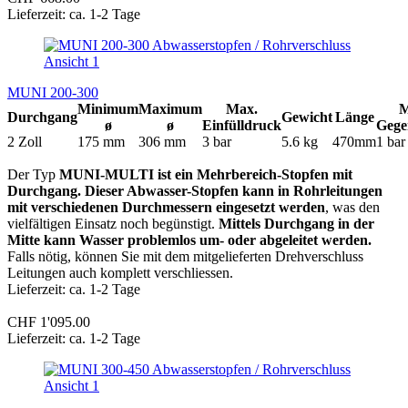
Lieferzeit: ca. 1-2 Tage
MUNI 200-300
Minimum
Maximum
Max.
M
Durchgang
Gewicht
Länge
ø
ø
Einfülldruck
Gege
2 Zoll
175 mm
306 mm
3 bar
5.6 kg
470mm
1 bar
Der Typ
MUNI-MULTI ist ein Mehrbereich-Stopfen mit
Durchgang. Dieser Abwasser-Stopfen kann in Rohrleitungen
mit verschiedenen Durchmessern eingesetzt werden
, was den
vielfältigen Einsatz noch begünstigt.
Mittels Durchgang in der
Mitte kann Wasser problemlos um- oder abgeleitet werden.
Falls nötig, können Sie mit dem mitgelieferten Drehverschluss
Leitungen auch komplett verschliessen.
Lieferzeit: ca. 1-2 Tage
CHF 1'095.00
Lieferzeit: ca. 1-2 Tage