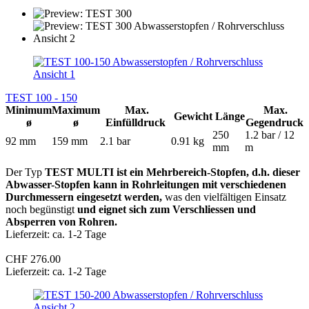
TEST 100 - 150
Minimum
Maximum
Max.
Max.
Gewicht
Länge
ø
ø
Einfülldruck
Gegendruck
250
1.2 bar / 12
92 mm
159 mm
2.1 bar
0.91 kg
mm
m
Der Typ
TEST MULTI ist ein Mehrbereich-Stopfen, d.h. dieser
Abwasser-Stopfen kann in Rohrleitungen mit verschiedenen
Durchmessern eingesetzt werden,
was den vielfältigen Einsatz
noch begünstigt
und eignet sich zum Verschliessen und
Absperren von Rohren.
Lieferzeit: ca. 1-2 Tage
CHF 276.00
Lieferzeit: ca. 1-2 Tage