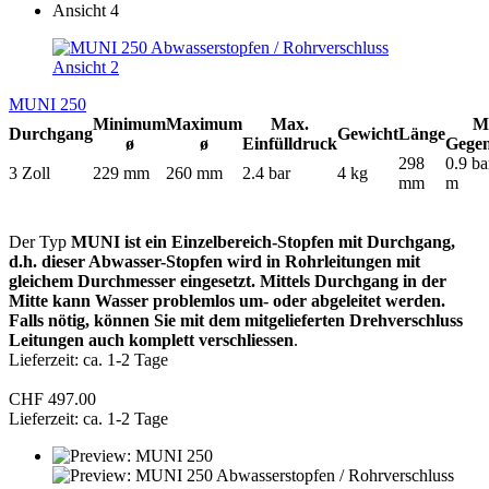
MUNI 250
Minimum
Maximum
Max.
M
Durchgang
Gewicht
Länge
ø
ø
Einfülldruck
Gege
298
0.9 ba
3 Zoll
229 mm
260 mm
2.4 bar
4 kg
mm
m
Der Typ
MUNI ist ein Einzelbereich-Stopfen mit Durchgang,
d.h. dieser Abwasser-Stopfen wird in Rohrleitungen mit
gleichem Durchmesser eingesetzt. Mittels Durchgang in der
Mitte kann Wasser problemlos um- oder abgeleitet werden.
Falls nötig, können Sie mit dem mitgelieferten Drehverschluss
Leitungen auch komplett verschliessen
.
Lieferzeit: ca. 1-2 Tage
CHF 497.00
Lieferzeit: ca. 1-2 Tage