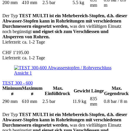
200 mm
410 mm
2.5 bar
5.5 kg
mm
m
Der Typ
TEST MULTI ist ein Mehrbereich-Stopfen, d.h. dieser
Abwasser-Stopfen kann in Rohrleitungen mit verschiedenen
Durchmessern eingesetzt werden,
was den vielfältigen Einsatz
noch begünstigt
und eignet sich zum Verschliessen und
Absperren von Rohren.
Lieferzeit: ca. 1-2 Tage
CHF 1'195.00
Lieferzeit: ca. 1-2 Tage
TEST 300 - 600
Minimum
Maximum
Max.
Max.
Gewicht
Länge
ø
ø
Einfülldruck
Gegendruck
835
290 mm
610 mm
2.5 bar
11.9 kg
0.8 bar / 8 m
mm
Der Typ
TEST MULTI ist ein Mehrbereich-Stopfen, d.h. dieser
Abwasser-Stopfen kann in Rohrleitungen mit verschiedenen
Durchmessern eingesetzt werden,
was den vielfältigen Einsatz
noch begünstigt
und eignet sich zum Verschliessen und