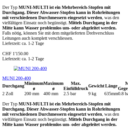
Der Typ
MUNI-MULTI ist ein Mehrbereich-Stopfen mit
Durchgang. Dieser Abwasser-Stopfen kann in Rohrleitungen
mit verschiedenen Durchmessern eingesetzt werden
, was den
vielfältigen Einsatz noch begünstigt.
Mittels Durchgang in der
Mitte kann Wasser problemlos um- oder abgeleitet werden.
Falls nötig, können Sie mit dem mitgelieferten Drehverschluss
Leitungen auch komplett verschliessen.
Lieferzeit: ca. 1-2 Tage
CHF 1'150.00
Lieferzeit: ca. 1-2 Tage
MUNI 200-400
Minimum
Maximum
Max.
M
Durchgang
Gewicht
Länge
ø
ø
Einfülldruck
Gege
2 Zoll
200 mm
400 mm
2.5 bar
9 kg
635mm
0.8 b
Der Typ
MUNI-MULTI ist ein Mehrbereich-Stopfen mit
Durchgang. Dieser Abwasser-Stopfen kann in Rohrleitungen
mit verschiedenen Durchmessern eingesetzt werden
, was den
vielfältigen Einsatz noch begünstigt.
Mittels Durchgang in der
Mitte kann Wasser problemlos um- oder abgeleitet werden.