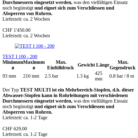
Durchmessern eingesetzt werden,
was den vielfältigen Einsatz
noch begünstigt
und eignet sich zum Verschliessen und
Absperren von Rohren.
Lieferzeit: ca. 2 Wochen
CHF 1'450.00
Lieferzeit: ca. 2 Wochen
TEST I 100 - 200
Minimum
Maximum
Max.
Max.
Gewicht
Länge
ø
ø
Einfülldruck
Gegendruck
425
93 mm
210 mm
2.5 bar
1.3 kg
0.8 bar / 8 m
mm
Der Typ
TEST MULTI ist ein Mehrbereich-Stopfen, d.h. dieser
Abwasser-Stopfen kann in Rohrleitungen mit verschiedenen
Durchmessern eingesetzt werden,
was den vielfältigen Einsatz
noch begünstigt
und eignet sich zum Verschliessen und
Absperren von Rohren.
Lieferzeit: ca. 1-2 Tage
CHF 629.00
Lieferzeit: ca. 1-2 Tage