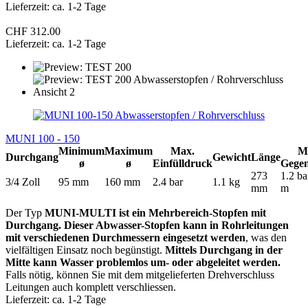
Lieferzeit: ca. 1-2 Tage
CHF 312.00
Lieferzeit: ca. 1-2 Tage
MUNI 100 - 150
Minimum
Maximum
Max.
M
Durchgang
Gewicht
Länge
ø
ø
Einfülldruck
Gege
273
1.2 ba
3/4 Zoll
95 mm
160 mm
2.4 bar
1.1 kg
mm
m
Der Typ
MUNI-MULTI ist ein Mehrbereich-Stopfen mit
Durchgang. Dieser Abwasser-Stopfen kann in Rohrleitungen
mit verschiedenen Durchmessern eingesetzt werden
, was den
vielfältigen Einsatz noch begünstigt.
Mittels Durchgang in der
Mitte kann Wasser problemlos um- oder abgeleitet werden.
Falls nötig, können Sie mit dem mitgelieferten Drehverschluss
Leitungen auch komplett verschliessen.
Lieferzeit: ca. 1-2 Tage