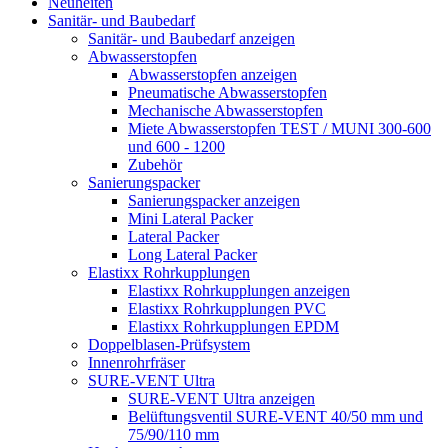
Neuheiten
Sanitär- und Baubedarf
Sanitär- und Baubedarf anzeigen
Abwasserstopfen
Abwasserstopfen anzeigen
Pneumatische Abwasserstopfen
Mechanische Abwasserstopfen
Miete Abwasserstopfen TEST / MUNI 300-600
und 600 - 1200
Zubehör
Sanierungspacker
Sanierungspacker anzeigen
Mini Lateral Packer
Lateral Packer
Long Lateral Packer
Elastixx Rohrkupplungen
Elastixx Rohrkupplungen anzeigen
Elastixx Rohrkupplungen PVC
Elastixx Rohrkupplungen EPDM
Doppelblasen-Prüfsystem
Innenrohrfräser
SURE-VENT Ultra
SURE-VENT Ultra anzeigen
Belüftungsventil SURE-VENT 40/50 mm und
75/90/110 mm