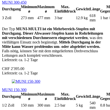
MUNI 300-450
Minimum
Maximum
Max.
M
Durchgang
Gewicht
Länge
ø
ø
Einfülldruck
Gege
618
3 Zoll
273 mm
477 mm
3 bar
12.9 kg
1 bar 
mm
Der Typ
MUNI-MULTI ist ein Mehrbereich-Stopfen mit
Durchgang. Dieser Abwasser-Stopfen kann in Rohrleitungen
mit verschiedenen Durchmessern eingesetzt werden
, was den
vielfältigen Einsatz noch begünstigt.
Mittels Durchgang in der
Mitte kann Wasser problemlos um- oder abgeleitet werden.
Falls nötig, können Sie mit dem mitgelieferten Drehverschluss
Leitungen auch komplett verschliessen.
Lieferzeit: ca. 1-2 Tage
CHF 2'395.00
Lieferzeit: ca. 1-2 Tage
MUNI 150-300
Minimum
Maximum
Max.
M
Durchgang
Gewicht
Länge
ø
ø
Einfülldruck
Gege
540
1/2 Zoll
150 mm
300 mm
2.5 bar
5 kg
0.8 ba
mm