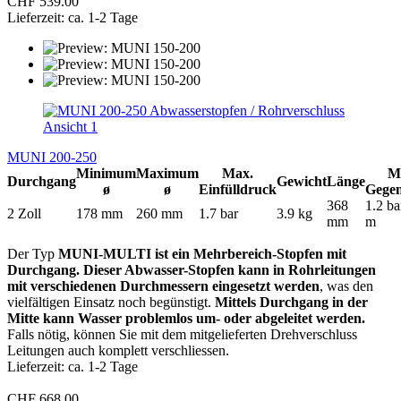
CHF 539.00
Lieferzeit: ca. 1-2 Tage
MUNI 200-250
Minimum
Maximum
Max.
M
Durchgang
Gewicht
Länge
ø
ø
Einfülldruck
Gege
368
1.2 ba
2 Zoll
178 mm
260 mm
1.7 bar
3.9 kg
mm
m
Der Typ
MUNI-MULTI ist ein Mehrbereich-Stopfen mit
Durchgang. Dieser Abwasser-Stopfen kann in Rohrleitungen
mit verschiedenen Durchmessern eingesetzt werden
, was den
vielfältigen Einsatz noch begünstigt.
Mittels Durchgang in der
Mitte kann Wasser problemlos um- oder abgeleitet werden.
Falls nötig, können Sie mit dem mitgelieferten Drehverschluss
Leitungen auch komplett verschliessen.
Lieferzeit: ca. 1-2 Tage
CHF 668.00