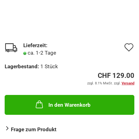
Lieferzeit:
A
ca. 1-2 Tage
d
Lagerbestand:
1
Stück
M
CHF 129.00
zzgl. 8.1% MwSt. zzgl.
Versand
In den Warenkorb
Frage zum Produkt