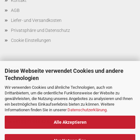
Kontakt
AGB
Liefer- und Versandkosten
Privatsphäre und Datenschutz
Cookie Einstellungen
Kontakt:
Diese Webseite verwendet Cookies und andere
Technologien
M. SCHERRER AG
Industriestrasse 25d
Wir verwenden Cookies und ähnliche Technologien, auch von
CH-9524 Zuzwil SG
Drittanbietern, um die ordentliche Funktionsweise der Website zu
gewährleisten, die Nutzung unseres Angebotes zu analysieren und Ihnen
info@m-scherrerag.ch
ein bestmögliches Einkaufserlebnis bieten zu können. Weitere
Informationen finden Sie in unserer
Datenschutzerklärung
.
Tel.: +41 (0)71 944 42 42
Fax +41 (0)71 944 42 62
Alle Akzeptieren