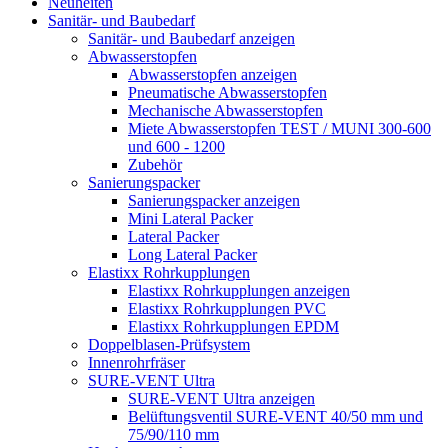
Neuheiten
Sanitär- und Baubedarf
Sanitär- und Baubedarf anzeigen
Abwasserstopfen
Abwasserstopfen anzeigen
Pneumatische Abwasserstopfen
Mechanische Abwasserstopfen
Miete Abwasserstopfen TEST / MUNI 300-600
und 600 - 1200
Zubehör
Sanierungspacker
Sanierungspacker anzeigen
Mini Lateral Packer
Lateral Packer
Long Lateral Packer
Elastixx Rohrkupplungen
Elastixx Rohrkupplungen anzeigen
Elastixx Rohrkupplungen PVC
Elastixx Rohrkupplungen EPDM
Doppelblasen-Prüfsystem
Innenrohrfräser
SURE-VENT Ultra
SURE-VENT Ultra anzeigen
Belüftungsventil SURE-VENT 40/50 mm und
75/90/110 mm