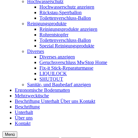
Hochwasserschutz
Hochwasserschutz anzeigen
Rückstau-Sperrballon
Toilettenverschluss-Ballon
Reinigungsprodukte
Reinigungsprodukte anzeigen
Rohrentstopfer
Toilettenverschluss-Ballon
Spezial Reinigungsprodukte
Diverses
Diverses anzeigen
Geruchsverschluss MwStop Home
Fix-it Stick-Reparaturmasse
LIQUILOCK
SHUTOUT
Sanitär- und Baubedarf anzeigen
Ergonomische Bodenmatten
Mehrzwecktische
Beschriftung
Unterhalt
Über uns
Kontakt
Beschriftung
Unterhalt
Über uns
Kontakt
Menü